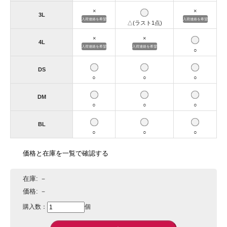
×
×
3L
入荷連絡を希望
入荷連絡を希望
△(ラスト1点)
×
×
4L
入荷連絡を希望
入荷連絡を希望
○
DS
○
○
○
DM
○
○
○
BL
○
○
○
価格と在庫を一覧で確認する
在庫:
－
価格:
－
購入数：
個