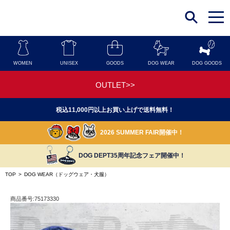
t
o
g
g
l
e
n
WOMEN
UNISEX
GOODS
DOG WEAR
DOG GOODS
a
v
i
OUTLET>>
g
a
t
税込11,000円以上お買い上げで送料無料！
i
o
n
2026 SUMMER FAIR開催中！
DOG DEPT35周年記念フェア開催中！
TOP
>
DOG WEAR（ドッグウェア・犬服）
商品番号:75173330