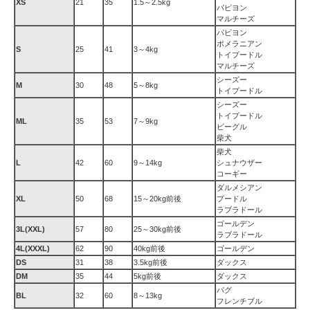
XS
21
35
1.5～2.5kg
パピヨン
マルチーズ
パピヨン
ポメラニアン
S
25
41
3～4kg
トイプードル
マルチーズ
シーズー
M
30
48
5～8kg
トイプードル
シーズー
トイプードル
ML
35
53
7～9kg
ビーグル
柴犬
柴犬
L
42
60
9～14kg
シュナウザー
コーギー
ダルメシアン
XL
50
68
15～20kg前後
プードル
ラブラドール
ゴールデン
3L(XXL)
57
80
25～30kg前後
ラブラドール
4L(XXXL)
62
90
40kg前後
ゴールデン
DS
31
38
3.5kg前後
ダックス
DM
35
44
5kg前後
ダックス
パグ
BL
32
60
8～13kg
フレンチブル