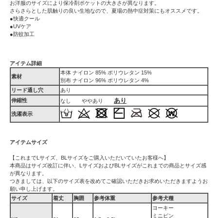
お洋服のサイズにより保冷剤ポケットの大きさが異なります。
さらさらとした肌触りの良い生地なので、夏場の熱中症対策にもオススメです。
●快適クール
●UVケア
●防蚊加工
アイテム詳細
本体 ナイロン 85% ポリウレタン 15%
素材
別布 ナイロン 96% ポリウレタン 4%
リード通し穴
あり
あり
伸縮性
なし ややあり
洗濯表示
アイテムサイズ
【これまでLサイズ、BLサイズをご購入いただいていたお客様へ】
本商品はサイズ改訂に伴い、LサイズおよびBLサイズがこれまでの商品とサイズ感
が異なります。
つきましては、以下のサイズ表を改めてご確認いただきお求めいただきますようお
願い申し上げます。
サイズ
着丈
胸囲
参考体重
参考犬種
ヨーキー
ミニピン