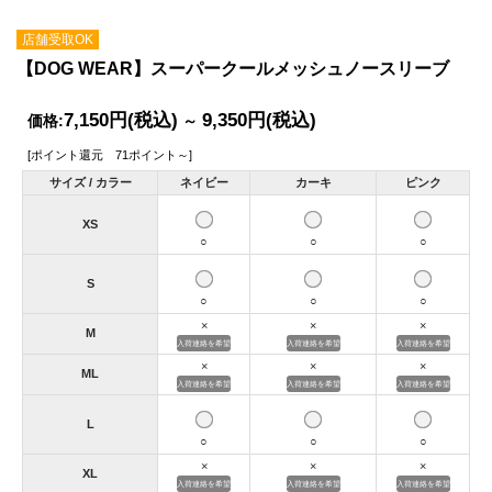
店舗受取OK
【DOG WEAR】スーパークールメッシュノースリーブ
7,150円
(税込)
9,350円
(税込)
価格:
～
[ポイント還元 71ポイント～]
サイズ / カラー
ネイビー
カーキ
ピンク
XS
○
○
○
S
○
○
○
×
×
×
M
入荷連絡を希望
入荷連絡を希望
入荷連絡を希望
×
×
×
ML
入荷連絡を希望
入荷連絡を希望
入荷連絡を希望
L
○
○
○
×
×
×
XL
入荷連絡を希望
入荷連絡を希望
入荷連絡を希望