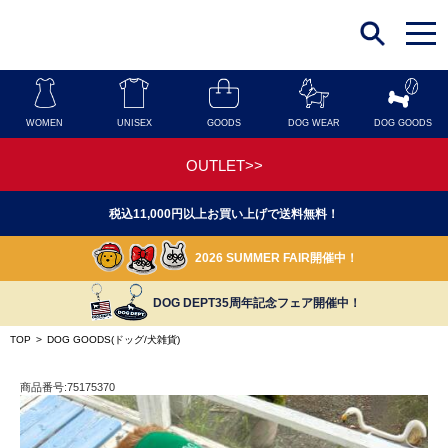
t
o
g
g
l
e
n
WOMEN
UNISEX
GOODS
DOG WEAR
DOG GOODS
a
v
i
OUTLET>>
g
a
t
税込11,000円以上お買い上げで送料無料！
i
o
n
2026 SUMMER FAIR開催中！
DOG DEPT35周年記念フェア開催中！
TOP
>
DOG GOODS(ドッグ/犬雑貨)
商品番号:75175370