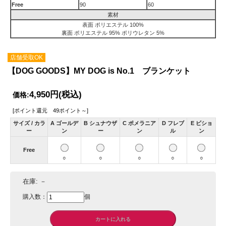
Free
90
60
素材
表面 ポリエステル 100%
裏面 ポリエステル 95% ポリウレタン 5%
店舗受取OK
【DOG GOODS】MY DOG is No.1 ブランケット
4,950円
(税込)
価格:
[ポイント還元 49ポイント～]
サイズ / カラ
A ゴールデ
B シュナウザ
C ポメラニア
D フレブ
E ビショ
ー
ン
ー
ン
ル
ン
Free
○
○
○
○
○
在庫:
－
購入数：
個