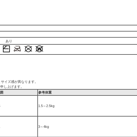
あり
品とサイズ感が異なります。
い申し上げます。
囲
参考体重
5
1.5～2.5kg
1
3～4kg