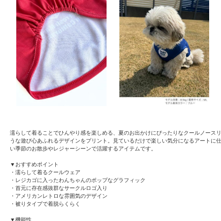
濡らして着ることでひんやり感を楽しめる、夏のお出かけにぴったりなクールノース
うな遊び心あふれるデザインをプリント。見ているだけで楽しい気分になるアートに
い季節のお散歩やレジャーシーンで活躍するアイテムです。
▼おすすめポイント
・濡らして着るクールウェア
・レジカゴに入ったわんちゃんのポップなグラフィック
・首元に存在感抜群なサークルロゴ入り
・アメリカンレトロな雰囲気のデザイン
・被りタイプで着脱らくらく
▼機能性