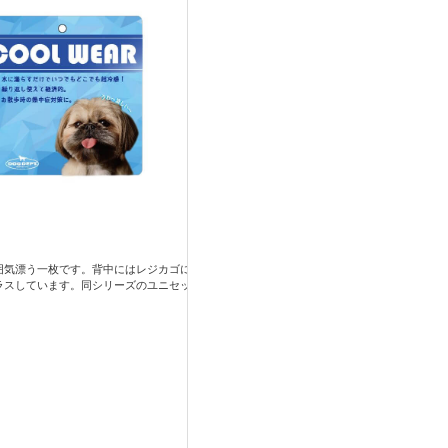
囲気漂う一枚です。背中にはレジカゴに入ったわんちゃんがお買い物を楽しんでいるよ
ラスしています。同シリーズのユニセックスアパレルとのリンクコーデもおすすめ。暑