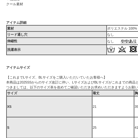
クール素材
アイテム詳細
素材
ポリエステル 100%
リード通し穴
なし
ややあり
伸縮性
なし
洗濯表示
アイテムサイズ
【これまでLサイズ、BLサイズをご購入いただいていたお客様へ】
本商品は2025SSからのサイズ改訂に伴い、LサイズおよびBLサイズがこれまでの商
つきましては、以下のサイズ表を改めてご確認いただきお求めいただきますようお願
サイズ
着丈
胸
XS
21
3
S
25
4