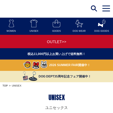
t
o
g
g
l
e
n
WOMEN
UNISEX
GOODS
DOG WEAR
DOG GOODS
a
v
i
OUTLET>>
g
a
t
税込11,000円以上お買い上げで送料無料！
i
o
n
2026 SUMMER FAIR開催中！
DOG DEPT35周年記念フェア開催中！
TOP
>
UNISEX
UNISEX
ユニセックス