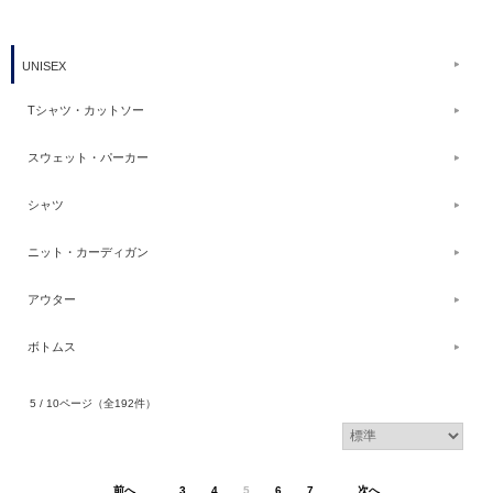
UNISEX
Tシャツ・カットソー
スウェット・パーカー
シャツ
ニット・カーディガン
アウター
ボトムス
5 / 10ページ
（全192件）
前へ
3
4
5
6
7
次へ