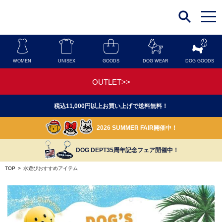
t
o
g
g
l
e
n
WOMEN
UNISEX
GOODS
DOG WEAR
DOG GOODS
a
v
i
OUTLET>>
g
a
t
税込11,000円以上お買い上げで送料無料！
i
o
n
2026 SUMMER FAIR開催中！
DOG DEPT35周年記念フェア開催中！
TOP
>
水遊びおすすめアイテム