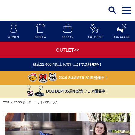
t
o
g
g
l
e
n
WOMEN
UNISEX
GOODS
DOG WEAR
DOG GOODS
a
v
i
OUTLET>>
g
a
t
税込11,000円以上お買い上げで送料無料！
i
o
n
2026 SUMMER FAIR開催中！
DOG DEPT35周年記念フェア開催中！
TOP
>
25SSボーダーニットペアルック