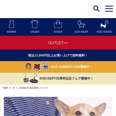
t
o
g
g
l
e
n
WOMEN
UNISEX
GOODS
DOG WEAR
DOG GOODS
a
v
i
OUTLET>>
g
a
t
税込11,000円以上お買い上げで送料無料！
i
o
n
2026 SUMMER FAIR開催中！
DOG DEPT35周年記念フェア開催中！
TOP
>
※
>
25AW D WARMシリーズ